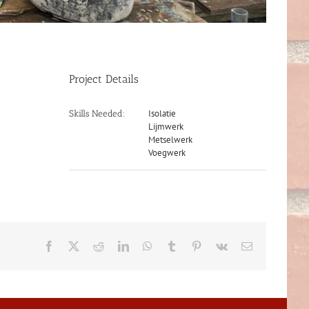
Project Details
Isolatie
Skills Needed:
Lijmwerk
Metselwerk
Voegwerk
Facebook
X
Reddit
LinkedIn
WhatsApp
Tumblr
Pinterest
Vk
E-
mail