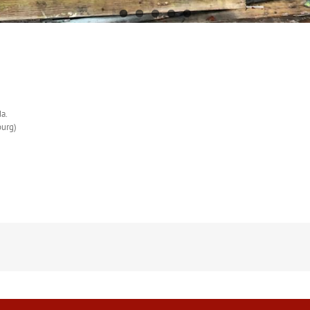
a.
burg)