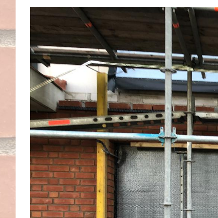
View
Larger
Image