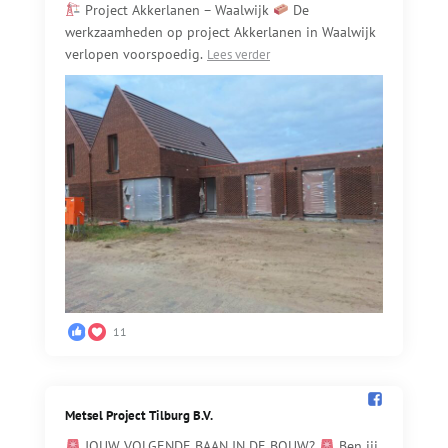
Project Akkerlanen – Waalwijk
De
werkzaamheden op project Akkerlanen in Waalwijk
verlopen voorspoedig.
Lees verder
11
Metsel Project Tilburg B.V.️
JOUW VOLGENDE BAAN IN DE BOUW?
Ben jij